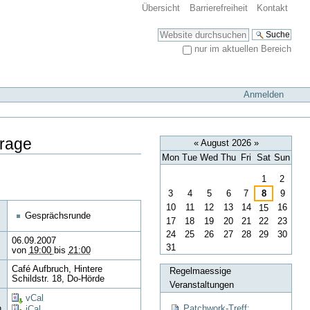
Übersicht
Barrierefreiheit
Kontakt
Website durchsuchen
nur im aktuellen Bereich
Erweiterte Suche…
Anmelden
Frage
«
August 2026
»
Mon
Tue
Wed
Thu
Fri
Sat
Sun
August
1
2
3
4
5
6
7
8
9
10
11
12
13
14
16
15
Gesprächsrunde
17
18
19
20
21
22
23
24
25
26
27
28
29
30
06.09.2007
31
von
19:00
bis
21:00
Café Aufbruch, Hintere
Regelmaessige
Schildstr. 18, Do-Hörde
Veranstaltungen
vCal
Patchwork-Treff:
n
iCal