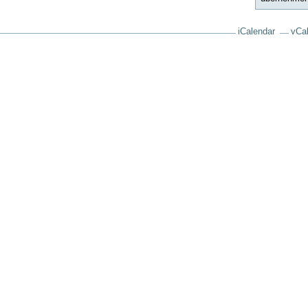
iCalendar
vCa