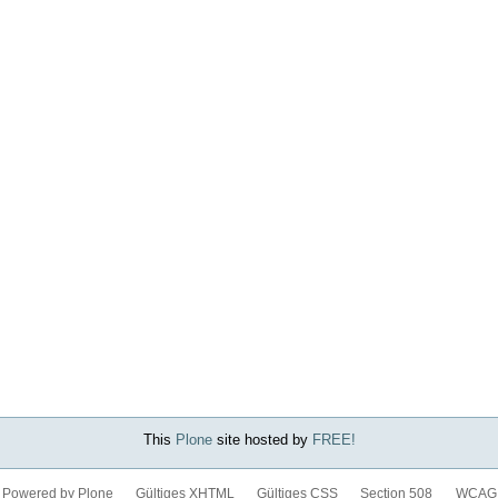
This
Plone
site hosted by
FREE!
Powered by Plone
Gültiges XHTML
Gültiges CSS
Section 508
WCAG