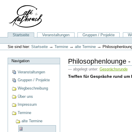
Direkt
zum
Inhalt
|
Direkt
zur
Sektionen
Startseite
Veranstaltungen
Gruppen / Projekte
We
Navigation
Benutzerspezifische
Werkzeuge
→
→
→
Sie sind hier:
Startseite
Termine
alte Termine
Philosophenloung
Philosophenlounge - 
Navigation
— abgelegt unter:
Gesprächsrunde
Veranstaltungen
Treffen für Gespräche rund um 
Gruppen / Projekte
Wegbeschreibung
Über uns
Impressum
Termine
alte Termine