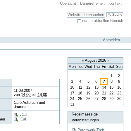
Übersicht
Barrierefreiheit
Kontakt
Website durchsuchen
nur im aktuellen Bereich
Erweiterte Suche…
Anmelden
«
August 2026
»
Mon
Tue
Wed
Thu
Fri
Sat
Sun
August
1
2
3
4
5
6
7
8
9
10
11
12
13
15
16
14
11.08.2007
17
18
19
20
21
22
23
von
14:00
bis
18:00
24
25
26
27
28
29
30
Café Aufbruch und
31
drumrum
Regelmaessige
vCal
n
men
iCal
Veranstaltungen
Patchwork-Treff: