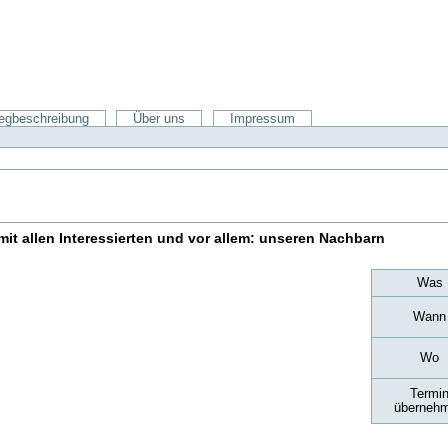
gbeschreibung
Über uns
Impressum
it allen Interessierten und vor allem: unseren Nachbarn
Was
Wann
Wo
Termi
überneh