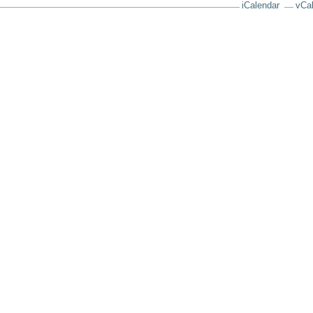
iCalendar
vCa