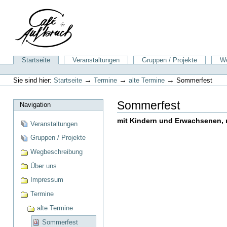
Direkt
zum
Inhalt
|
Direkt
zur
Sektionen
Startseite
Veranstaltungen
Gruppen / Projekte
We
Navigation
Benutzerspezifische
Werkzeuge
→
→
→
Sie sind hier:
Startseite
Termine
alte Termine
Sommerfest
Sommerfest
Navigation
mit Kindern und Erwachsenen, m
Veranstaltungen
Gruppen / Projekte
Wegbeschreibung
Über uns
Impressum
Termine
alte Termine
Sommerfest