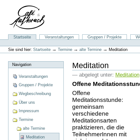
Direkt
zum
Inhalt
|
Direkt
zur
Sektionen
Startseite
Veranstaltungen
Gruppen / Projekte
We
Navigation
Benutzerspezifische
Werkzeuge
→
→
→
Sie sind hier:
Startseite
Termine
alte Termine
Meditation
Meditation
Navigation
— abgelegt unter:
Meditation
Veranstaltungen
Offene Meditationsstu
Gruppen / Projekte
Offene
Wegbeschreibung
Meditationsstunde:
Über uns
gemeinsam
Impressum
verschiedene
Meditationsarten
Termine
praktizieren, die die
alte Termine
TeilnehmerInnen mit
Meditation