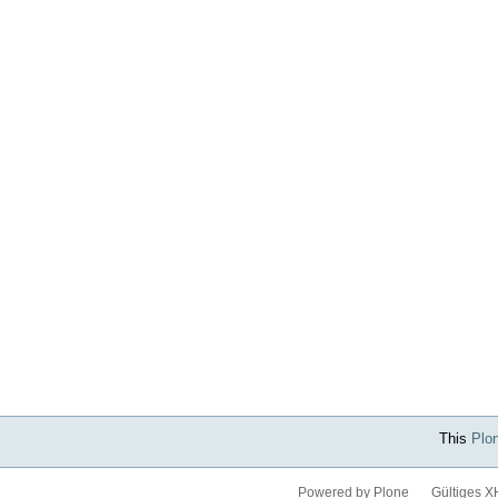
This
Plo
Powered by Plone
Gültiges 