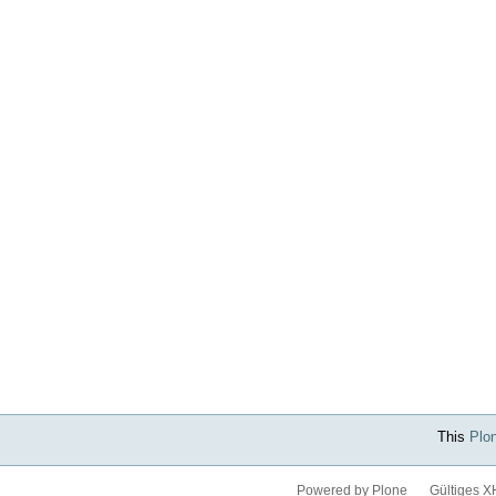
This
Plo
Powered by Plone
Gültiges 