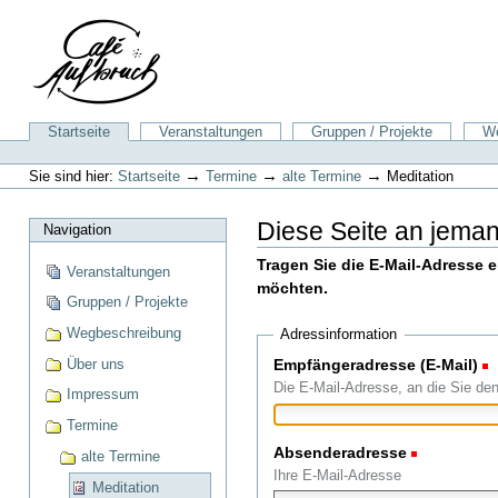
Direkt
zum
Inhalt
|
Direkt
zur
Sektionen
Startseite
Veranstaltungen
Gruppen / Projekte
We
Navigation
Benutzerspezifische
Werkzeuge
→
→
→
Sie sind hier:
Startseite
Termine
alte Termine
Meditation
Diese Seite an jema
Navigation
Tragen Sie die E-Mail-Adresse 
Veranstaltungen
möchten.
Gruppen / Projekte
Wegbeschreibung
Adressinformation
Über uns
Empfängeradresse (E-Mail)
(
Die E-Mail-Adresse, an die Sie de
Impressum
Termine
Absenderadresse
(Erforderli
alte Termine
Ihre E-Mail-Adresse
Meditation