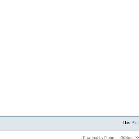
This
Plo
Powered by Plone
Gültiges 