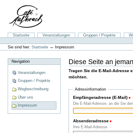
Direkt
zum
Inhalt
|
Direkt
zur
Sektionen
Startseite
Veranstaltungen
Gruppen / Projekte
We
Navigation
Benutzerspezifische
Werkzeuge
→
Sie sind hier:
Startseite
Impressum
Diese Seite an jema
Navigation
Tragen Sie die E-Mail-Adresse 
Veranstaltungen
möchten.
Gruppen / Projekte
Wegbeschreibung
Adressinformation
Über uns
Empfängeradresse (E-Mail)
(
Die E-Mail-Adresse, an die Sie de
Impressum
Absenderadresse
(Erforderli
Ihre E-Mail-Adresse