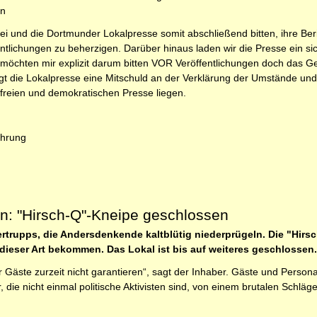
en
i und die Dortmunder Lokalpresse somit abschließend bitten, ihre Ber
entlichungen zu beherzigen. Darüber hinaus laden wir die Presse ein sic
chten mir explizit darum bitten VOR Veröffentlichungen doch das Ge
rägt die Lokalpresse eine Mitschuld an der Verklärung der Umstände un
r freien und demokratischen Presse liegen.
führung
n: "Hirsch-Q"-Kneipe geschlossen
rtrupps, die Andersdenkende kaltblütig niederprügeln. Die "Hirsc
dieser Art bekommen. Das Lokal ist bis auf weiteres geschlossen.
 Gäste zurzeit nicht garantieren“, sagt der Inhaber. Gäste und Persona
die nicht einmal politische Aktivisten sind, von einem brutalen Schlä