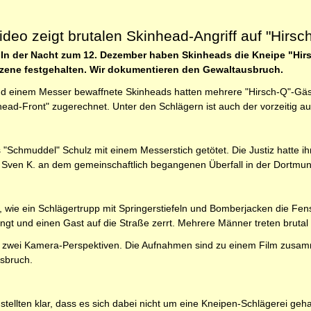
eo zeigt brutalen Skinhead-Angriff auf "Hirsc
In der Nacht zum 12. Dezember haben Skinheads die Kneipe "Hirsc
ene festgehalten. Wir dokumentieren den Gewaltausbruch.
nd einem Messer bewaffnete Skinheads hatten mehrere "Hirsch-Q"-Gäste
ead-Front" zugerechnet. Unter den Schlägern ist auch der vorzeitig a
"Schmuddel" Schulz mit einem Messerstich getötet. Die Justiz hatte 
t Sven K. an dem gemeinschaftlich begangenen Überfall in der Dortmund
, wie ein Schlägertrupp mit Springerstiefeln und Bomberjacken die Fens
ngt und einen Gast auf die Straße zerrt. Mehrere Männer treten bruta
zwei Kamera-Perspektiven. Die Aufnahmen sind zu einem Film zusamme
sbruch.
stellten klar, dass es sich dabei nicht um eine Kneipen-Schlägerei gehan