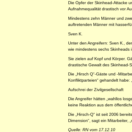
Die Opfer der Skinhead-Attacke un
Aufnahmequalität drastisch vor A
Mindestens zehn Männer und zwei F
auftretenden Männer mit hasserfüll
Sven K.
Unter den Angreifern: Sven K., de
wie mindestens sechs Skinheads i
Sie zielen auf Kopf und Körper. Gä
drastische Gewalt des Skinhead-St
Die „Hirsch Q“-Gäste und -Mitarbe
Konfliktparteien“ gehandelt habe: „
Aufschrei der Zivilgesellschaft
Die Angreifer hätten „wahllos losg
keine Reaktion aus dem öffentliche
Die „Hirsch-Q“ ist seit 2006 bere
Dimension“, sagt ein Mitarbeiter,
Quelle: RN vom 17.12.10