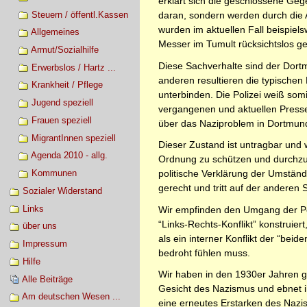
erklärt sich die geschlossene Ge
Steuern / öffentl.Kassen
daran, sondern werden durch die 
wurden im aktuellen Fall beispiel
Allgemeines
Messer im Tumult rücksichtslos g
Armut/Sozialhilfe
Diese Sachverhalte sind der Dortm
Erwerbslos / Hartz ...
anderen resultieren die typischen 
Krankheit / Pflege
unterbinden. Die Polizei weiß som
Jugend speziell
vergangenen und aktuellen Pressem
Frauen speziell
über das Naziproblem in Dortmund
MigrantInnen speziell
Dieser Zustand ist untragbar und w
Agenda 2010 - allg.
Ordnung zu schützen und durchzuse
Kommunen
politische Verklärung der Umständ
gerecht und tritt auf der anderen
Sozialer Widerstand
Links
Wir empfinden den Umgang der Poli
“Links-Rechts-Konflikt” konstruie
über uns
als ein interner Konflikt der “bei
Impressum
bedroht fühlen muss.
Hilfe
Wir haben in den 1930er Jahren g
Alle Beiträge
Gesicht des Nazismus und ebnet ih
Am deutschen Wesen ...
eine erneutes Erstarken des Nazis