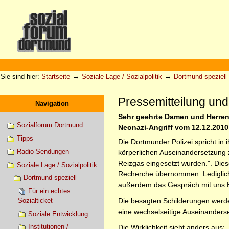
Direkt
zum
Inhalt
|
Direkt
zur
Sektionen
Benutzerspezifische
Navigation
Werkzeuge
→
→
Sie sind hier:
Startseite
Soziale Lage / Sozialpolitik
Dortmund speziell
Pressemitteilung un
Navigation
Sehr geehrte Damen und Herren,
Sozialforum Dortmund
Neonazi-Angriff vom 12.12.2010
Tipps
Die Dortmunder Polizei spricht in 
Radio-Sendungen
körperlichen Auseinandersetzung 
Reizgas eingesetzt wurden.". Die
Soziale Lage / Sozialpolitik
Recherche übernommen. Lediglich 
Dortmund speziell
außerdem das Gespräch mit uns B
Für ein echtes
Die besagten Schilderungen werden
Sozialticket
eine wechselseitige Auseinanderse
Soziale Entwicklung
Institutionen /
Die Wirklichkeit sieht anders aus: