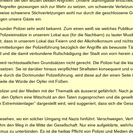
genwehr bei den letzten beiden Angriffen. Unsere Stammgäste entschei
Angreifer gezwungen sich zur Wehr zu setzen, um schwerste Verletzun
sweise schwerere Stichverletzungen wohl nur durch die geschlossene G
egen unsere Gäste ein.
under Polizei sehr wohl bekannt. Zum einen weiß sie welches Publikum
Polizeieinsätze in unserem Lokal aus (für die Nachbarn) zu lauter Musi
it, dass in unserem Lokal das Feiern und der Alkoholkonsum und nichts
itteilungen der Polizeiführung bezüglich der Angriffe als bewusste Täu
 und die damit verbundene Rufschädigung der Stadt von vorn herein z
ird rechtsstaatlichen Grundsätzen nicht gerecht. Die Polizei hat die kl
tzen. Sie ist darüber hinaus verpflichtet Straftaten konsequent und o
e durch die Dortmunder Polizeiführung, wird diese auf der einen Seit
 Seite die Würde der Opfer mit Füßen.
zei und der Medien mit der Thematik als äusserst gefährlich. Nach je
rt, den Opfern eine Mitschuld an den Taten zugesprochen und die gesel
den Extremistenlager” dargestellt wird, wird suggeriert, dass sich die 
esehen, wo ein solcher Umgang mit Nazis hinführt. Verschweigen, Ve
m den Weg in die Mitte der Gesellschaft. Nur eine aufgeklärte, wehrh
mus zu unterbinden. Es ist die heilige Pflicht von Polizei und Medien d