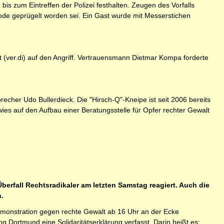
is zum Eintreffen der Polizei festhalten. Zeugen des Vorfalls
ode geprügelt worden sei. Ein Gast wurde mit Messerstichen
ft (ver.di) auf den Angriff. Vertrauensmann Dietmar Kompa forderte
cher Udo Bullerdieck. Die "Hirsch-Q"-Kneipe ist seit 2006 bereits
ies auf den Aufbau einer Beratungsstelle für Opfer rechter Gewalt
erfall Rechtsradikaler am letzten Samstag reagiert. Auch die
.
emonstration gegen rechte Gewalt ab 16 Uhr an der Ecke
 Dortmund eine Solidaritätserklärung verfasst. Darin heißt es: