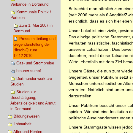
Verbände in Dortmund
Betrachtet man nämlich zum einen
Kommunale Politik /
(seit 2006 mehr als 6 Angriffe/Zwis
Parteien
ersichtlich, dass es sich hier ebe
Zum 1. Mai 2007 in
Unser Lokal ist eine zivile, gewinno
Dortmund
Das einzige politische Statement, 
Pressemitteilung und
Verhalten rassistische, faschisti
Gegendarstellung der
unserem Lokal haben. Dies bewerte
Hirsch-Q zum
dastehen, reicht diese Tatsache ni
12.12.2010
Wirte, ebenfalls mit dem Ziel bes
Gas- und Strompreise
Unsere Gäste, die nun zum wieder
brauner sumpf
Gegenteil, unser Publikum setzt
Dortmunder workfare-
Menschen unterschiedlichen Alters
Studien
vertreten. Natürlich sind unter u
Studien zur
darzustellen.
Beschäftigung,
Arbeitslosigkeit und Armut
Unser Publikum besucht unser Lok
in Dortmund
spielen. Wir sind eine Institutio
Bildungswesen
politische Auseinandersetzungen z
Lohnarbeit
Unsere Stammgäste wissen jedoch
Alter und Renten