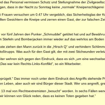
d das Personal vermissen Schutz und Stellungnahme der Zivilgesellschaf
ugen, dass in der Nacht zu Sonntag keine „normale“ Kneipenschlägerei
rauen versuchen um 0.47 Uhr vergeblich, das Sicherheitsglas der Knei
ten Gesichtern die Kneipe und zerren einen Gast, der zur falschen Zeit
r vor fünf Jahren den Punker „Schmuddel“ getötet hat und auf Bewähru
n Stiefeln und Bomberjacken immer wieder auf das wehrlos am Boden l
ste ziehen den Mann zurück in die „Hirsch Q“ und verhindern Schlimmere
oßtrupps. Was auch für den Gast gilt, der mit zwei Stichwunden verletz
iter wehren sich gegen den Eindruck, dass es sich „um eine wechselse
Das war kein Rechts-Links-Konflikt“, so ein Mitarbeiter.
eprügelt.“ Das immer noch unter dem Eindruck des Angriffs stehende Per
n Leben, aber auch wir sind Bürger dieser Stadt. Wer uns angreift, grei
its 13 mal von Rechtsextremisten „besucht“ worden. In sechs Fällen we
 „wir können von Glück reden, dass es keinen Toten gegeben hat.“