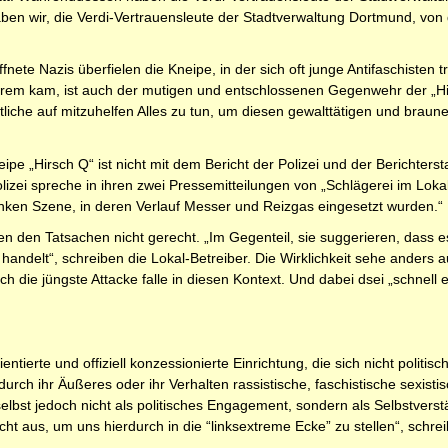
en wir, die Verdi-Vertrauensleute der Stadtverwaltung Dortmund, von
te Nazis überfielen die Kneipe, in der sich oft junge Antifaschisten t
erem kam, ist auch der mutigen und entschlossenen Gegenwehr der „Hir
rtliche auf mitzuhelfen Alles zu tun, um diesen gewalttätigen und braun
pe „Hirsch Q“ ist nicht mit dem Bericht der Polizei und der Berichter
izei spreche in ihren zwei Pressemitteilungen von „Schlägerei im Loka
ken Szene, in deren Verlauf Messer und Reizgas eingesetzt wurden.“
 den Tatsachen nicht gerecht. „Im Gegenteil, sie suggerieren, dass e
n handelt“, schreiben die Lokal-Betreiber. Die Wirklichkeit sehe anders 
die jüngste Attacke falle in diesen Kontext. Und dabei dsei „schnell er
ientierte und offiziell konzessionierte Einrichtung, die sich nicht politi
e durch ihr Äußeres oder ihr Verhalten rassistische, faschistische sex
selbst jedoch nicht als politisches Engagement, sondern als Selbstverst
cht aus, um uns hierdurch in die “linksextreme Ecke” zu stellen“, schre