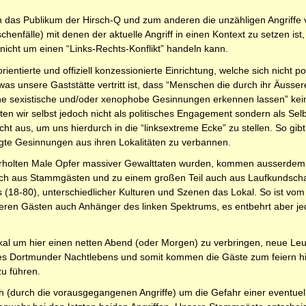
 das Publikum der Hirsch-Q und zum anderen die unzähligen Angriffe
chenfälle) mit denen der aktuelle Angriff in einen Kontext zu setzen ist,
n nicht um einen “Links-Rechts-Konflikt” handeln kann.
rientierte und offiziell konzessionierte Einrichtung, welche sich nicht pol
was unsere Gaststätte vertritt ist, dass “Menschen die durch ihr Äusser
sche sexistische und/oder xenophobe Gesinnungen erkennen lassen” kein
n wir selbst jedoch nicht als politisches Engagement sondern als Selbs
cht aus, um uns hierdurch in die “linksextreme Ecke” zu stellen. So gib
agte Gesinnungen aus ihren Lokalitäten zu verbannen.
holten Male Opfer massiver Gewalttaten wurden, kommen ausserdem nic
 sich aus Stammgästen und zu einem großen Teil auch aus Laufkund
 (18-80), unterschiedlicher Kulturen und Szenen das Lokal. So ist vo
nseren Gästen auch Anhänger des linken Spektrums, es entbehrt aber je
al um hier einen netten Abend (oder Morgen) zu verbringen, neue Leut
n des Dortmunder Nachtlebens und somit kommen die Gäste zum feiern hier
u führen.
 (durch die vorausgegangenen Angriffe) um die Gefahr einer eventue