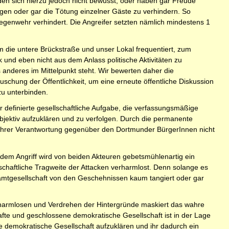
den sich hierzu jedoch nicht bewusst, oder haben gar Freude
gen oder gar die Tötung einzelner Gäste zu verhindern. So
egenwehr verhindert. Die Angreifer setzten nämlich mindestens 1
 die untere Brückstraße und unser Lokal frequentiert, zum
k und eben nicht aus dem Anlass politische Aktivitäten zu
 anderes im Mittelpunkt steht. Wir bewerten daher die
schung der Öffentlichkeit, um eine erneute öffentliche Diskussion
u unterbinden.
ar definierte gesellschaftliche Aufgabe, die verfassungsmäßige
bjektiv aufzuklären und zu verfolgen. Durch die permanente
e ihrer Verantwortung gegenüber den Dortmunder BürgerInnen nicht
dem Angriff wird von beiden Akteuren gebetsmühlenartig ein
lschaftliche Tragweite der Attacken verharmlost. Denn solange es
Gesamtgesellschaft von den Geschehnissen kaum tangiert oder gar
rharmlosen und Verdrehen der Hintergründe maskiert das wahre
afte und geschlossene demokratische Gesellschaft ist in der Lage
ie demokratische Gesellschaft aufzuklären und ihr dadurch ein