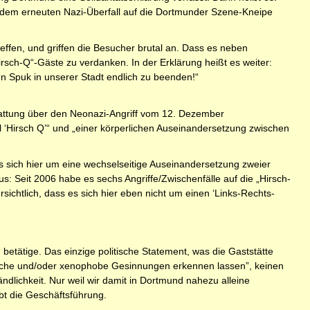
 dem erneuten Nazi-Überfall auf die Dortmunder Szene-Kneipe
reffen, und griffen die Besucher brutal an. Dass es neben
sch-Q“-Gäste zu verdanken. In der Erklärung heißt es weiter:
en Spuk in unserer Stadt endlich zu beenden!“
stattung über den Neonazi-Angriff vom 12. Dezember
l ‘Hirsch Q’“ und „einer körperlichen Auseinandersetzung zwischen
s sich hier um eine wechselseitige Auseinandersetzung zweier
aus: Seit 2006 habe es sechs Angriffe/Zwischenfälle auf die „Hirsch-
sichtlich, dass es sich hier eben nicht um einen ‘Links-Rechts-
sch betätige. Das einzige politische Statement, was die Gaststätte
istische und/oder xenophobe Gesinnungen erkennen lassen”, keinen
ändlichkeit. Nur weil wir damit in Dortmund nahezu alleine
ibt die Geschäftsführung.