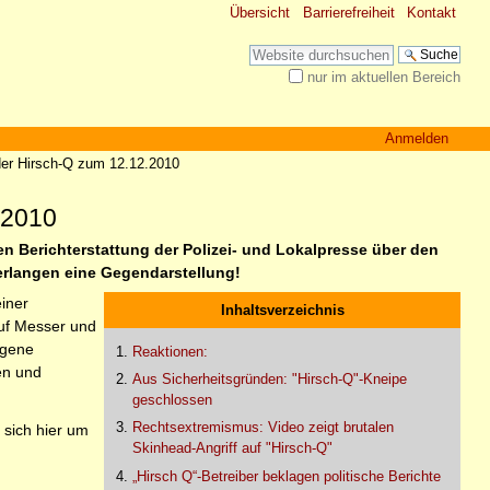
Übersicht
Barrierefreiheit
Kontakt
Website durchsuchen
nur im aktuellen Bereich
Erweiterte Suche…
Anmelden
der Hirsch-Q zum 12.12.2010
.2010
n Berichterstattung der Polizei- und Lokalpresse über den
verlangen eine Gegendarstellung!
einer
Inhaltsverzeichnis
uf Messer und
igene
Reaktionen:
en und
Aus Sicherheitsgründen: "Hirsch-Q"-Kneipe
geschlossen
Rechtsextremismus: Video zeigt brutalen
 sich hier um
Skinhead-Angriff auf "Hirsch-Q"
„Hirsch Q“-Betreiber beklagen politische Berichte