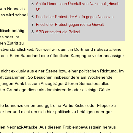
Antifa-Demo nach Überfall von Nazis auf „Hirsch
 von Neonazis
Q“
 so wird schnell
Friedlicher Protest der Antifa gegen Neonazis
Friedlicher Protest gegen rechte Gewalt
itisch betätigt.
SPD attackiert die Polizei
es oder ihr
en Zutritt zu
tverständlichkeit. Nur weil wir damit in Dortmund nahezu alleine
t es z.B. im Sauerland eine öffentliche Kampagne vieler ansässiger
ht exklusiv aus einer Szene bzw. einer politischen Richtung. Im
schaft zusammen. So besuchen insbesondere am Wochenende
m jungen Punk bis zum Anzugträger älteren Semesters alles
der Grundlage diese als dominierende oder alleinige Gäste
e kennenzulernen und ggf. eine Partie Kicker oder Flipper zu
 her und nicht um sich hier politisch zu betätigen oder gar
llen Neonazi-Attacke. Aus diesem Problembewusstsein heraus