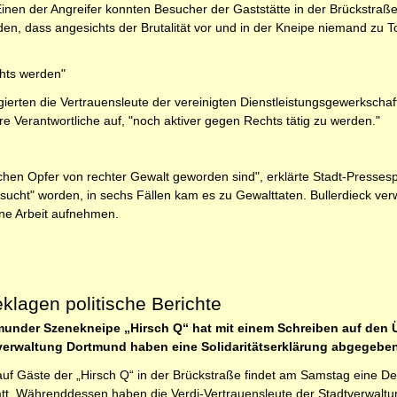
inen der Angreifer konnten Besucher der Gaststätte in der Brückstraße b
n, dass angesichts der Brutalität vor und in der Kneipe niemand zu T
hts werden"
agierten die Vertrauensleute der vereinigten Dienstleistungsgewerkscha
e Verantwortliche auf, "noch aktiver gegen Rechts tätig zu werden."
en Opfer von rechter Gewalt geworden sind", erklärte Stadt-Pressespre
ucht" worden, in sechs Fällen kam es zu Gewalttaten. Bullerdieck verw
ne Arbeit aufnehmen.
eklagen politische Berichte
under Szenekneipe „Hirsch Q“ hat mit einem Schreiben auf den Üb
tverwaltung Dortmund haben eine Solidaritätserklärung abgegeben
uf Gäste der „Hirsch Q“ in der Brückstraße findet am Samstag eine D
t. Währenddessen haben die Verdi-Vertrauensleute der Stadtverwaltung