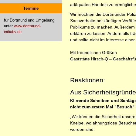
adäquates Handeln zu ermöglich
Termine
Wir möchten die Dortmunder Polize
für Dortmund und Umgebung
Sachverhalte bei künftigen Veröff
unter
www.dortmund-
Publikums zu machen. Außerdem mö
initiativ.de
erklären zu lassen. Andernfalls t
und sollte nicht im Interesse eine
Mit freundlichen Grüßen
Gaststätte Hirsch-Q – Geschäfts
Reaktionen:
Aus Sicherheitsgründe
Klirrende Scheiben und Schläge
nicht zum ersten Mal "Besuch" 
„Wir können die Sicherheit unserer
Kneipe, wo ahnungslose Besucher, 
worden sind.