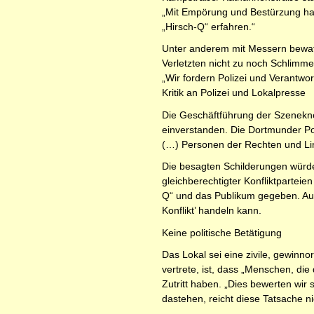
„Mit Empörung und Bestürzung hab
„Hirsch-Q“ erfahren.“
Unter anderem mit Messern bewaffne
Verletzten nicht zu noch Schlimm
„Wir fordern Polizei und Verantwo
Kritik an Polizei und Lokalpresse
Die Geschäftführung der Szeneknei
einverstanden. Die Dortmunder Pol
(…) Personen der Rechten und Lin
Die besagten Schilderungen würden
gleichberechtigter Konfliktparteie
Q“ und das Publikum gegeben. Auch 
Konflikt’ handeln kann.
Keine politische Betätigung
Das Lokal sei eine zivile, gewinnor
vertrete, ist, dass „Menschen, di
Zutritt haben. „Dies bewerten wir 
dastehen, reicht diese Tatsache ni